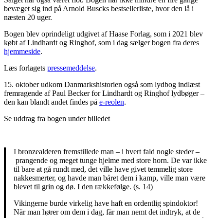
bevæget sig ind på Arnold Buscks bestsellerliste, hvor den lå i
næsten 20 uger.
Bogen blev oprindeligt udgivet af Haase Forlag, som i 2021 blev
købt af Lindhardt og Ringhof, som i dag sælger bogen fra deres
hjemmeside
.
Læs forlagets
pressemeddelse
.
15. oktober udkom Danmarkshistorien også som lydbog indlæst
fremragende af Paul Becker for Lindhardt og Ringhof lydbøger –
den kan blandt andet findes på
e-reolen
.
Se uddrag fra bogen under billedet
I bronzealderen fremstillede man – i hvert fald nogle steder –
prangende og meget tunge hjelme med store horn. De var ikke
til bare at gå rundt med, det ville have givet temmelig store
nakkesmerter, og havde man båret dem i kamp, ville man være
blevet til grin og dø. I den rækkefølge. (s. 14)
Vikingerne burde virkelig have haft en ordentlig spindoktor!
Når man hører om dem i dag, får man nemt det indtryk, at de