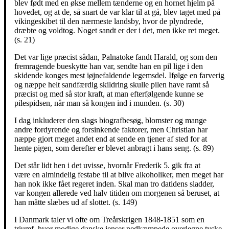
blev født med en økse mellem tænderne og en hornet hjelm på
hovedet, og at de, så snart de var klar til at gå, blev taget med på
vikingeskibet til den nærmeste landsby, hvor de plyndrede,
dræbte og voldtog. Noget sandt er der i det, men ikke ret meget.
(s. 21)
Det var lige præcist sådan, Palnatoke fandt Harald, og som den
fremragende bueskytte han var, sendte han en pil lige i den
skidende konges mest iøjnefaldende legemsdel. Ifølge en farverig
og næppe helt sandfærdig skildring skulle pilen have ramt så
præcist og med så stor kraft, at man efterfølgende kunne se
pilespidsen, når man så kongen ind i munden. (s. 30)
I dag inkluderer den slags biografbesøg, blomster og mange
andre fordyrende og forsinkende faktorer, men Christian har
næppe gjort meget andet end at sende en tjener af sted for at
hente pigen, som derefter er blevet anbragt i hans seng. (s. 89)
Det står lidt hen i det uvisse, hvornår Frederik 5. gik fra at
være en almindelig festabe til at blive alkoholiker, men meget har
han nok ikke fået regeret inden. Skal man tro datidens sladder,
var kongen allerede ved halv titiden om morgenen så beruset, at
han måtte slæbes ud af slottet. (s. 149)
I Danmark taler vi ofte om Treårskrigen 1848-1851 som en
triumf, hvor modige danske jenser nedkæmpede overlegne tyske