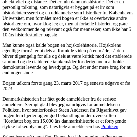
objektivitet og distance. Det er min danmarkshistorie. Det er en
personlig tolkning, som naturligvis er bygget på et liv som
historieinteresseret og en uddannelse som historiker fra Københavns
Universitet, men formålet med bogen er ikke at overbevise andre
historikere om, hvor klog jeg er, men at fortælle historien og gøre
den vedkommende og relevant også for mennesker, som ikke har 5-
10 års historiestudier bag sig.
Man kunne også kalde bogen en højskolehistorie. Højskolens
egentlige formål er at dels at formidle viden på en måde, så den
bliver tilgængelig for alle og dels at være kritisk mod det etablerede
samfund og de etablerede tænkemåder for derigennem at holde
demokratiet levende og levedygtigt. Og det er der mere brug for nu
end nogensinde.
Bogen udkom første gang 23. marts 2017 og seneste udgave er fra
2023.
Danmarkshistorien har fået gode anmeldelser fra de seriøse
anmeldere. Særligt glad blev jeg naturligvis for anmeldelsen i
Politiken, hvor seniorforsker Steen Andersen fra Rigsarkivet gav
bogen fem hjerter og en god behandling under overskriften
“Kortfattet bog om 15.000 års danmarkshistorie er et forrygende
stykke folkeoplysning”. Læs hele anmeldelsen hos
Politiken
.
Salget har også været flot. Bogen har ikke mindre en fire gange