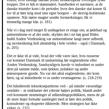
tropper. Det er lidt et skønmaleri. Sandheden er nærmere, at de
danske triumfer kom i de perioder, hvor den danske stat kunne få
lov til at føre krig mod sine egne borgere – de slesvig-holstenske
oprørere. Når større magter sendte forstærkninger, fik vi
temmelig mange klø. (s. 181)
Når vi i dag med meget få undtagelser er enige om, at jødehad og
antisemitisme er af det onde, skyldes det i ret høj grad Hitler.
Indtil Anden Verdenskrig var antisemitisme langt mere udbredt,
og racetænkning helt almindelig i hele verden – også i Danmark.
(s. 205)
Det er ikke til at vide, hvad der ville være sket, hvis russerne
var kommet Danmark til undsætning før englænderne efter
Anden Verdenskrig. Sandsynligvis havde vi indordnet os under
dem på samme måde, som tjekker, polakker og andre
østeuropæere gjorde. Nu var det altså englænderne, der kom
først, og så indordnede vi os under vestmagterne. (s. 218-219)
Det håndterede teknokratpartierne ved – på mindre væsentlige
områder – at omklamre det yderste højres politik, blandt andet
ved konstante stramninger af udlændingepolitikken, mens de på
de store linjer fortsatte uanfægtet med at føre den politik,
konsulenter og eksperter dikterede. Men strategien har ikke
virket. (s. 232)