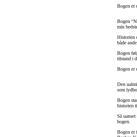
Bogen er 
Bogen “Nu 
min bedste
Historien 
både ande
Bogen følg
tilstand i
Bogen er 
Den ualmi
som lydbog
Bogen sta
historien 
Så uanset 
bogen.
Bogen er 