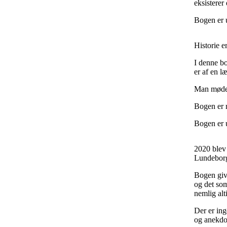
eksisterer
Bogen er 
Historie e
I denne bo
er af en l
Man møder 
Bogen er r
Bogen er 
2020 blev
Lundeborg
Bogen giv
og det som
nemlig alt
Der er in
og anekdo