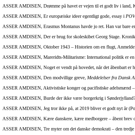
ASSER AMDISEN, Drømme på havet er vejen til et godt liv i land, 
ASSER AMDISEN, Er europæiske ideer egentligt gode, essay i
POV 
ASSER AMDISEN, Erasmus Montanus havde jo ret. Han var bare en d
ASSER AMDISEN, Der er brug for skoleskibet Georg Stage. Kronik
ASSER AMDISEN, Oktober 1943 – Historien om en flugt, Anmeldel
ASSER AMDISEN, Mareridts-Militarisme: International politik er en
ASSER AMDISEN, Noget er vendt på hovedet, når det åbenbart er helt 
ASSER AMDISEN, Den modvillige greve,
Meddelelser fra Dansk A
ASSER AMDISEN, Aktivistiske konger og pacifistiske adelsmænd – kri
ASSER AMDISEN, Burde der ikke være borgerkrig i Sønderjylland?
ASSER AMDISEN, Jeg tror ikke på, at 2019 bliver et godt nyt år (Pol
ASSER AMDISEN, Kære danskere, kære medborgere – åbent brev om 
ASSER AMDISEN, Tre myter om det danske demokrati – den tredje 