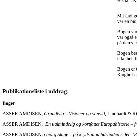
Becker. 
Mit fagli
var en bi
Bogen var 
var også 
på deres f
Bogen besk
ikke helt f
Bogen er 
Ringhof u
Publikationsliste i uddrag:
Bøger
ASSER AMDISEN,
Grundtvig – Visioner og vanvid,
Lindhardt & R
ASSER AMDISEN
, En ualmindelig og kortfattet Europahistorie – f
ASSER AMDISEN,
Georg Stage – på kryds mod tidsånden siden 1