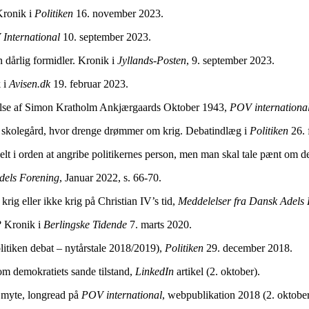
Kronik i
Politiken
16. november 2023.
International
10. september 2023.
årlig formidler. Kronik i
Jyllands-Posten
, 9. september 2023.
 i
Avisen.dk
19. februar 2023.
se af Simon Kratholm Ankjærgaards Oktober 1943,
POV internationa
 skolegård, hvor drenge drømmer om krig. Debatindlæg i
Politiken
26. 
i orden at angribe politikernes person, men man skal tale pænt om der
dels Forening
, Januar 2022, s. 66-70.
g eller ikke krig på Christian IV’s tid,
Meddelelser fra Dansk Adels
 Kronik i
Berlingske Tidende
7. marts 2020.
itiken debat – nytårstale 2018/2019),
Politiken
29. december 2018.
demokratiets sande tilstand,
LinkedIn
artikel (2. oktober).
myte, longread på
POV international
, webpublikation 2018 (2. oktober