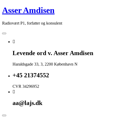
Skip
Asser Amdisen
to
content
Radiovært P1, forfatter og konsulent
Levende ord v. Asser Amdisen
Haraldsgade 33, 3, 2200 København N
+45 21374552
CVR 34296952
aa@lajs.dk