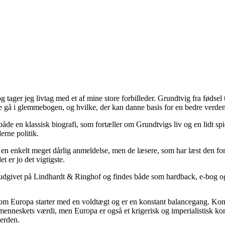
g tager jeg livtag med et af mine store forbilleder. Grundtvig fra fødsel
e gå i glemmebogen, og hvilke, der kan danne basis for en bedre verden
åde en klassisk biografi, som fortæller om Grundtvigs liv og en lidt sp
rne politik.
en enkelt meget dårlig anmeldelse, men de læsere, som har læst den for 
t er jo det vigtigste.
udgivet på Lindhardt & Ringhof og findes både som hardback, e-bog o
 om Europa starter med en voldtægt og er en konstant balancegang. Kon
menneskets værdi, men Europa er også et krigerisk og imperialistisk k
verden.