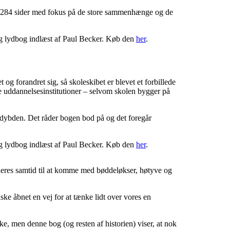
 på 284 sider med fokus på de store sammenhænge og de
g lydbog indlæst af Paul Becker. Køb den
her
.
g forandret sig, så skoleskibet er blevet et forbillede
e uddannelsesinstitutioner – selvom skolen bygger på
i dybden. Det råder bogen bod på og det foregår
g lydbog indlæst af Paul Becker. Køb den
her
.
 deres samtid til at komme med bøddeløkser, høtyve og
ske åbnet en vej for at tænke lidt over vores en
ke, men denne bog (og resten af historien) viser, at nok