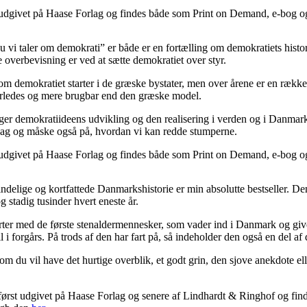
udgivet på Haase Forlag og findes både som Print on Demand, e-bog o
vi taler om demokrati” er både er en fortælling om demokratiets histor
 overbevisning er ved at sætte demokratiet over styr.
om demokratiet starter i de græske bystater, men over årene er en række i
rledes og mere brugbar end den græske model.
er demokratiideens udvikling og den realisering i verden og i Danmark
 dag og måske også på, hvordan vi kan redde stumperne.
udgivet på Haase Forlag og findes både som Print on Demand, e-bog o
ndelige og kortfattede Danmarkshistorie er min absolutte bestseller. 
 stadig tusinder hvert eneste år.
rter med de første stenaldermennesker, som vader ind i Danmark og giv
til i forgårs. På trods af den har fart på, så indeholder den også en del af
om du vil have det hurtige overblik, et godt grin, den sjove anekdote ell
først udgivet på Haase Forlag og senere af Lindhardt & Ringhof og fin