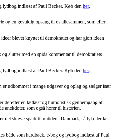
g lydbog indlæst af Paul Becker. Køb den
her
.
ie og en gevaldig opsang til os allesammen, som efter
deer blevet knyttet til demokratiet og har gjort ideen
 og slutter med en spids kommentar til demokratiets
g lydbog indlæst af Paul Becker. Køb den
her
.
Den er udkommet i mange udgaver og oplag og sælger især
er derefter en lætlæst og humoristisk gennemgang af
 de anekdoter, som også hører til historien.
er det skæve spark til nutidens Danmark, så lyt eller læs
des både som hardback, e-bog og lydbog indlæst af Paul