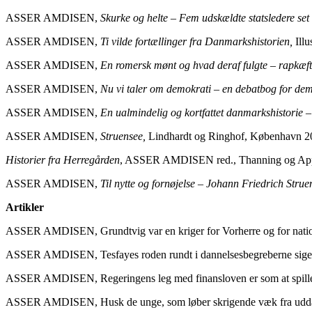
ASSER AMDISEN,
Skurke og helte – Fem udskældte statsledere set
ASSER AMDISEN,
Ti vilde fortællinger fra Danmarkshistorien,
Ill
ASSER AMDISEN,
En romersk mønt og hvad deraf fulgte – rapkæftet
ASSER AMDISEN,
Nu vi taler om demokrati – en debatbog for de
ASSER AMDISEN,
En ualmindelig og kortfattet danmarkshistorie – 
ASSER AMDISEN,
Struensee,
Lindhardt og Ringhof, København 2
Historier fra Herregården
, ASSER AMDISEN red., Thanning og Appe
ASSER AMDISEN,
Til nytte og fornøjelse – Johann Friedrich Stru
Ar
tikler
ASSER AMDISEN, Grundtvig var en kriger for Vorherre og for nati
ASSER AMDISEN, Tesfayes roden rundt i dannelsesbegreberne siger
ASSER AMDISEN, Regeringens leg med finansloven er som at spille 
ASSER AMDISEN, Husk de unge, som løber skrigende væk fra uddan