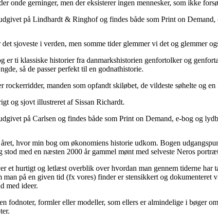
 der onde gerninger, men der eksisterer ingen mennesker, som ikke forsøg
udgivet på Lindhardt & Ringhof og findes både som Print on Demand, 
r det sjoveste i verden, men somme tider glemmer vi det og glemmer også
g er ti klassiske historier fra danmarkshistorien genfortolker og genforta
ængde, så de passer perfekt til en godnathistorie.
rockerridder, manden som opfandt skiløbet, de vildeste søhelte og en 
igt og sjovt illustreret af Sissan Richardt.
udgivet på Carlsen og findes både som Print on Demand, e-bog og lyd
 året, hvor min bog om økonomiens historie udkom. Bogen udgangspunkt 
 stod med en næsten 2000 år gammel mønt med selveste Neros portræt
er et hurtigt og letlæst overblik over hvordan man gennem tiderne har
 man på en given tid (fx vores) finder er stensikkert og dokumenteret vil
id med ideer.
gen fodnoter, formler eller modeller, som ellers er almindelige i bøg
ter.