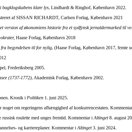
 i bagklogskabens klare lys
, Lindhardt & Ringhof, København 2022.
ustreret af SISSAN RICHARDT, Carlsen Forlag, København 2021
 version af økonomiens historie fra et sydfynsk jernaldermarked til vel
mokrater,
Haase Forlag, København 2018
fra begyndelsen til for nylig
, (Haase Forlag, København 2017, femte 
012
l, Frederiksberg 2005.
ensee (1737-1772)
, Akademisk Forlag, København 2002.
onen. Kronik i
Politiken
1. juni 2025.
 noget om regeringens afhængighed af konkurrencestaten. Kommentar
russisk roulette med unges fremtid. Kommentar i
Altinget
8. august 20
nelses- og karriereplaner. Kommentar i
Altinget
3. juni 2024.