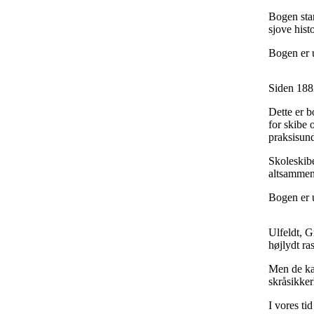
Bogen star
sjove histo
Bogen er 
Siden 1882
Dette er b
for skibe 
praksisund
Skoleskibe
altsammen 
Bogen er 
Ulfeldt, G
højlydt ras
Men de kan
skråsikke
I vores ti