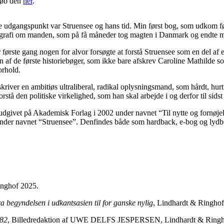
Køb den
her
.
ge udgangspunkt var Struensee og hans tid. Min først bog, som udkom f
ografi om manden, som på få måneder tog magten i Danmark og endte m
første gang nogen for alvor forsøgte at forstå Struensee som en del af
en af de første historiebøger, som ikke bare afskrev Caroline Mathild
orhold.
river en ambitiøs ultraliberal, radikal oplysningsmand, som hårdt, hu
orstå den politiske virkelighed, som han skal arbejde i og derfor til sidst 
udgivet på Akademisk Forlag i 2002 under navnet “Til nytte og fornøje
nder navnet “Struensee”. Denfindes både som hardback, e-bog og lydb
inghof 2025.
ra begyndelsen i udkantsasien til for ganske nylig
, Lindhardt & Ringho
882
, Billedredaktion af UWE DELFS JESPERSEN, Lindhardt & Ringh