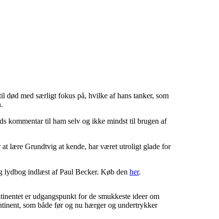
 til død med særligt fokus på, hvilke af hans tanker, som
.
ids kommentar til ham selv og ikke mindst til brugen af
at lære Grundtvig at kende, har været utroligt glade for
g lydbog indlæst af Paul Becker. Køb den
her
.
tinentet er udgangspunkt for de smukkeste ideer om
ontinent, som både før og nu hærger og undertrykker