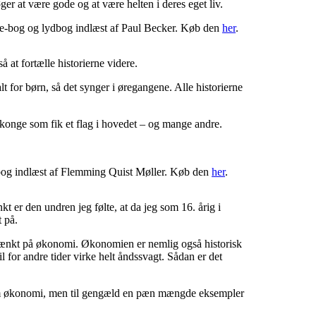
er at være gode og at være helten i deres eget liv.
e-bog og lydbog indlæst af Paul Becker. Køb den
her
.
 at fortælle historierne videre.
lt for børn, så det synger i øregangene. Alle historierne
konge som fik et flag i hovedet – og mange andre.
bog indlæst af Flemming Quist Møller. Køb den
her
.
er den undren jeg følte, at da jeg som 16. årig i
 på.
 tænkt på økonomi. Økonomien er nemlig også historisk
 for andre tider virke helt åndssvagt. Sådan er det
er om økonomi, men til gengæld en pæn mængde eksempler