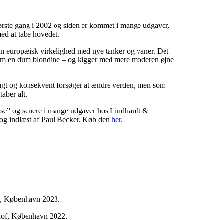
ørste gang i 2002 og siden er kommet i mange udgaver,
ed at tabe hovedet.
 en europæisk virkelighed med nye tanker og vaner. Det
e som en dum blondine – og kigger med mere moderen øjne
rtigt og konsekvent forsøger at ændre verden, men som
taber alt.
lse” og senere i mange udgaver hos Lindhardt &
og indlæst af Paul Becker. Køb den
her
.
f, København 2023.
of, København 2022.