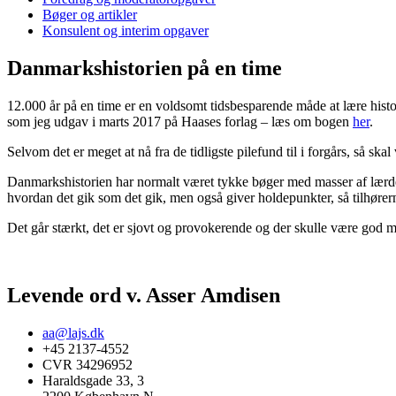
Bøger og artikler
Konsulent og interim opgaver
Danmarkshistorien på en time
12.000 år på en time er en voldsomt tidsbesparende måde at lære histo
som jeg udgav i marts 2017 på Haases forlag – læs om bogen
her
.
Selvom det er meget at nå fra de tidligste pilefund til i forgårs, så sk
Danmarkshistorien har normalt været tykke bøger med masser af lærde s
hvordan det gik som det gik, men også giver holdepunkter, så tilhører
Det går stærkt, det er sjovt og provokerende og der skulle være god mu
Levende ord v. Asser Amdisen
aa@lajs.dk
+45 2137-4552
CVR 34296952
Haraldsgade 33, 3