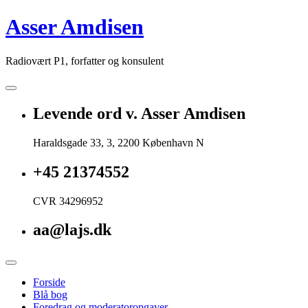
Skip
Asser Amdisen
to
content
Radiovært P1, forfatter og konsulent
Levende ord v. Asser Amdisen
Haraldsgade 33, 3, 2200 København N
+45 21374552
CVR 34296952
aa@lajs.dk
Forside
Blå bog
Foredrag og moderatoropgaver