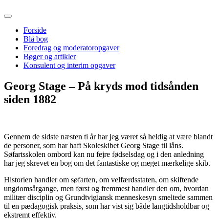
Forside
Blå bog
Foredrag og moderatoropgaver
Bøger og artikler
Konsulent og interim opgaver
Georg Stage – På kryds mod tidsånden
siden 1882
Gennem de sidste næsten ti år har jeg været så heldig at være blandt
de personer, som har haft Skoleskibet Georg Stage til låns.
Søfartsskolen ombord kan nu fejre fødselsdag og i den anledning
har jeg skrevet en bog om det fantastiske og meget mærkelige skib.
Historien handler om søfarten, om velfærdsstaten, om skiftende
ungdomsårgange, men først og fremmest handler den om, hvordan
militær disciplin og Grundtvigiansk menneskesyn smeltede sammen
til en pædagogisk praksis, som har vist sig både langtidsholdbar og
ekstremt effektiv.