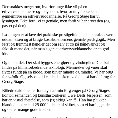
Der snakkes meget om, hvorfor unge ikke vil på en
erhvervsuddannelse og meget om, hvorfor unge ikke kan
gennemføre en erhvervsuddannelse. På Georg Stage har vi
løsningen. Ikke fordi vi er geniale, men fordi vi har arvet den (og
passet på den).
Løsningen er at lave det praktiske prestigefuldt, at lade praksis være
uddannelsen og at bruge kostskoleformens geniale pædagogik. Men
først og fremmest handler det om selv at tro på håndværket og
faktisk mene det, når man siger, at erhvervsuddannelse er en god
ide.
Og det er det. Der skal bygges energiøer og vindmøller. Der skal
findes på klimaforbedrende teknologi. Mennesker og varer skal
flyttes rundt på en klode, som bliver mindre og mindre. Vi har brug
for søfolk. Og selv om ikke alle danskere ved det, så har de brug for
Georg Stage.
Billedredaktionen er foretaget af min forgænger på Georg Stages
kontor, sømanden og kunsthistorikeren Uwe Delfs Jespersen, som
har en visuel forståelse, som jeg aldrig kan få. Han har plukket
blandt de mere end 25.000 billeder af skibet, som vi har liggende –
og der er mange gode imellem.