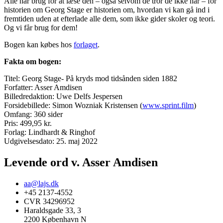
Alle har brug for at læse den – også selvom de tror de ikke har – for
historien om Georg Stage er historien om, hvordan vi kan gå ind i
fremtiden uden at efterlade alle dem, som ikke gider skoler og teori.
Og vi får brug for dem!
Bogen kan købes hos
forlaget
.
Fakta om bogen:
Titel: Georg Stage- På kryds mod tidsånden siden 1882
Forfatter: Asser Amdisen
Billedredaktion: Uwe Delfs Jespersen
Forsidebillede: Simon Wozniak Kristensen (
www.sprint.film
)
Omfang: 360 sider
Pris: 499,95 kr.
Forlag: Lindhardt & Ringhof
Udgivelsesdato: 25. maj 2022
Levende ord v. Asser Amdisen
aa@lajs.dk
+45 2137-4552
CVR 34296952
Haraldsgade 33, 3
2200 København N