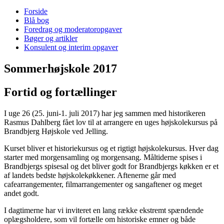
Forside
Blå bog
Foredrag og moderatoropgaver
Bøger og artikler
Konsulent og interim opgaver
Sommerhøjskole 2017
Fortid og fortællinger
I uge 26 (25. juni-1. juli 2017) har jeg sammen med historikeren
Rasmus Dahlberg fået lov til at arrangere en uges højskolekursus på
Brandbjerg Højskole ved Jelling.
Kurset bliver et historiekursus og et rigtigt højskolekursus. Hver dag
starter med morgensamling og morgensang. Måltiderne spises i
Brandbjergs spisesal og det bliver godt for Brandbjergs køkken er et
af landets bedste højskolekøkkener. Aftenerne går med
cafearrangementer, filmarrangementer og sangaftener og meget
andet godt.
I dagtimerne har vi inviteret en lang række ekstremt spændende
oplægsholdere, som vil fortælle om historiske emner og både