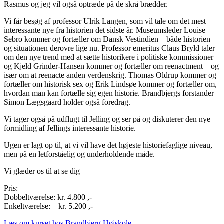
Rasmus og jeg vil også optræde på de skrå brædder.
Vi får besøg af professor Ulrik Langen, som vil tale om det mest
interessante nye fra historien det sidste år. Museumsleder Louise
Sebro kommer og fortæller om Dansk Vestindien – både historien
og situationen derovre lige nu. Professor emeritus Claus Bryld taler
om den nye trend med at sætte historikere i politiske kommissioner
og Kjeld Grinder-Hansen kommer og fortæller om reenactment – og
især om at reenacte anden verdenskrig. Thomas Oldrup kommer og
fortæller om historisk sex og Erik Lindsøe kommer og fortæller om,
hvordan man kan fortælle sig egen historie. Brandbjergs forstander
Simon Lægsgaard holder også foredrag.
Vi tager også på udflugt til Jelling og ser på og diskuterer den nye
formidling af Jellings interessante historie.
Ugen er lagt op til, at vi vil have det højeste historiefaglige niveau,
men på en letforståelig og underholdende måde.
Vi glæder os til at se dig
Pris:
Dobbeltværelse: kr. 4.800 ,-
Enkeltværelse: kr. 5.200 ,-
Læs om kurset hos Brandbjerg Højskole