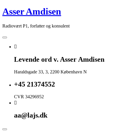
Skip
Asser Amdisen
to
content
Radiovært P1, forfatter og konsulent
Levende ord v. Asser Amdisen
Haraldsgade 33, 3, 2200 København N
+45 21374552
CVR 34296952
aa@lajs.dk