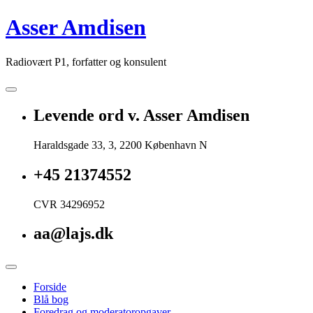
Skip
Asser Amdisen
to
content
Radiovært P1, forfatter og konsulent
Levende ord v. Asser Amdisen
Haraldsgade 33, 3, 2200 København N
+45 21374552
CVR 34296952
aa@lajs.dk
Forside
Blå bog
Foredrag og moderatoropgaver