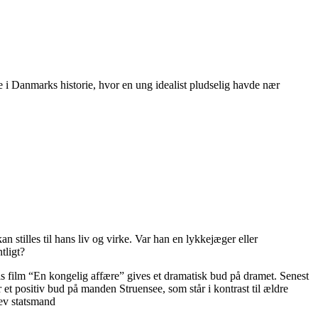
 i Danmarks historie, hvor en ung idealist pludselig havde nær
 stilles til hans liv og virke. Var han en lykkejæger eller
tligt?
els film “En kongelig affære” gives et dramatisk bud på dramet. Senest
 et positiv bud på manden Struensee, som står i kontrast til ældre
lev statsmand