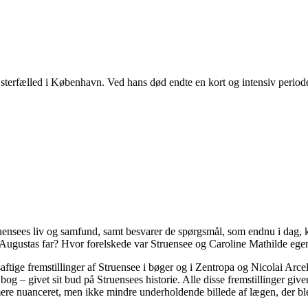
sterfælled i København. Ved hans død endte en kort og intensiv periode
uensees liv og samfund, samt besvarer de spørgsmål, som endnu i dag, kan
 Augustas far? Hvor forelskede var Struensee og Caroline Mathilde egen
aftige fremstillinger af Struensee i bøger og i Zentropa og Nicolai Arc
 – givet sit bud på Struensees historie. Alle disse fremstillinger giver
 mere nuanceret, men ikke mindre underholdende billede af lægen, der b