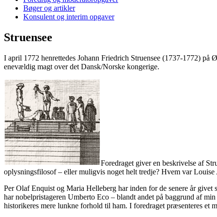
Bøger og artikler
Konsulent og interim opgaver
Struensee
I april 1772 henrettedes Johann Friedrich Struensee (1737-1772) på Ø
enevældig magt over det Dansk/Norske kongerige.
Foredraget giver en beskrivelse af Str
oplysningsfilosof – eller muligvis noget helt tredje? Hvem var Louise
Per Olaf Enquist og Maria Helleberg har inden for de senere år givet s
har nobelpristageren Umberto Eco – blandt andet på baggrund af min bog
historikeres mere lunkne forhold til ham. I foredraget præsenteres et